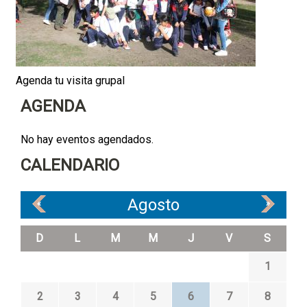
Agenda tu visita grupal
AGENDA
No hay eventos agendados.
CALENDARIO
Agosto
«
»
D
L
M
M
J
V
S
1
2
3
4
5
6
7
8