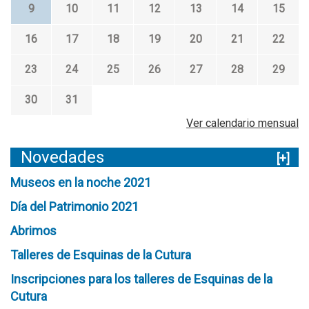
9
10
11
12
13
14
15
n
d
16
17
18
19
20
21
22
o
23
24
25
26
27
28
29
G
a
30
31
r
Ver calendario mensual
c
í
Novedades
[+]
a
Museos en la noche 2021
Día del Patrimonio 2021
Abrimos
Talleres de Esquinas de la Cutura
Inscripciones para los talleres de Esquinas de la
Cutura