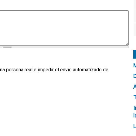
M
na persona real e impedir el envío automatizado de
D
T
I
l
L