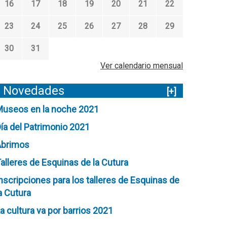
16
17
18
19
20
21
22
23
24
25
26
27
28
29
30
31
Ver calendario mensual
Novedades
[+]
useos en la noche 2021
ía del Patrimonio 2021
Abrimos
alleres de Esquinas de la Cutura
nscripciones para los talleres de Esquinas de
a Cutura
a cultura va por barrios 2021