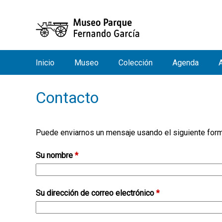
Inicio
Museo
Colección
Agenda
M
e
Contacto
n
ú
p
Puede enviarnos un mensaje usando el siguiente formu
r
i
Su nombre
*
n
c
Su dirección de correo electrónico
i
*
p