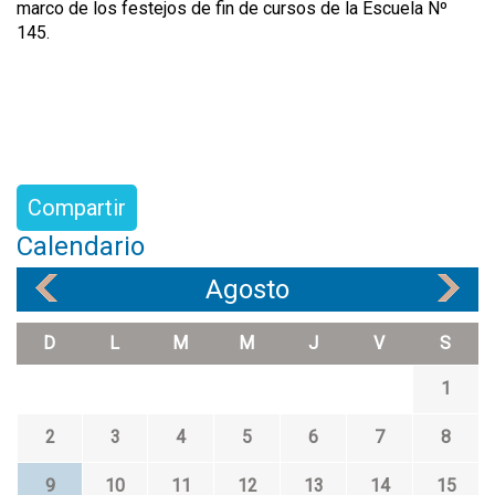
marco de los festejos de fin de cursos de la Escuela Nº
145.
Compartir
Calendario
Agosto
«
»
D
L
M
M
J
V
S
1
2
3
4
5
6
7
8
9
10
11
12
13
14
15