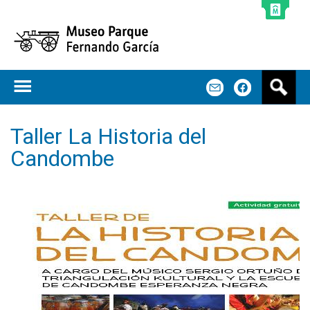
Jump to navigation
B
m
f
u
s
c
Taller La Historia del
a
Candombe
r