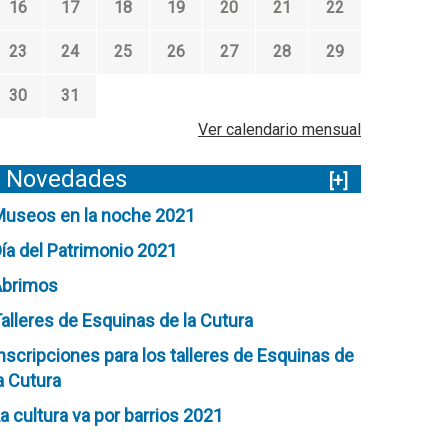
16
17
18
19
20
21
22
23
24
25
26
27
28
29
30
31
Ver calendario mensual
Novedades
[+]
useos en la noche 2021
ía del Patrimonio 2021
Abrimos
alleres de Esquinas de la Cutura
nscripciones para los talleres de Esquinas de
a Cutura
a cultura va por barrios 2021